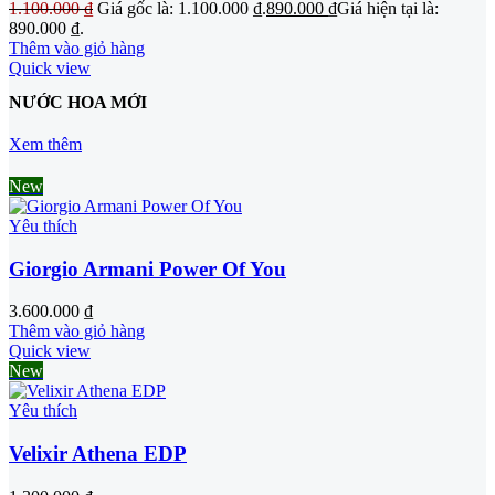
1.100.000
₫
Giá gốc là: 1.100.000 ₫.
890.000
₫
Giá hiện tại là:
890.000 ₫.
Thêm vào giỏ hàng
Quick view
NƯỚC HOA MỚI
Xem thêm
New
Yêu thích
Giorgio Armani Power Of You
3.600.000
₫
Thêm vào giỏ hàng
Quick view
New
Yêu thích
Velixir Athena EDP