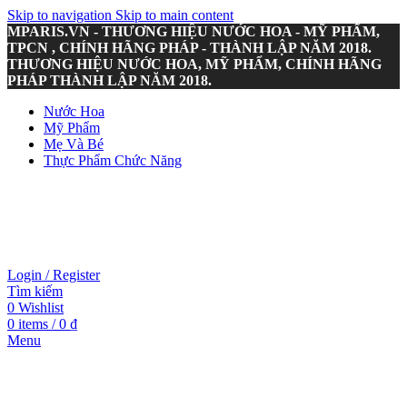
Skip to navigation
Skip to main content
MPARIS.VN - THƯƠNG HIỆU NƯỚC HOA - MỸ PHẨM,
TPCN , CHÍNH HÃNG PHÁP - THÀNH LẬP NĂM 2018.
THƯƠNG HIỆU NƯỚC HOA, MỸ PHẨM, CHÍNH HÃNG
PHÁP THÀNH LẬP NĂM 2018.
Nước Hoa
Mỹ Phẩm
Mẹ Và Bé
Thực Phẩm Chức Năng
Login / Register
Tìm kiếm
0
Wishlist
0
items
/
0
₫
Menu